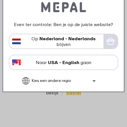
Even ter controle: Ben je op de juiste website?
Op
Nederland - Nederlands
›
blijven
Plat
Ontbijtbord Silueta 230 mm -
Nordic white
Naar
USA - English
gaan
8
49
Bekijk
Bestel