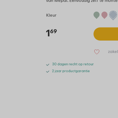
van Mepal. Eenvoudig zelf te monte
Kleur
1
69
zakel
30 dagen recht op retour
2 jaar productgarantie