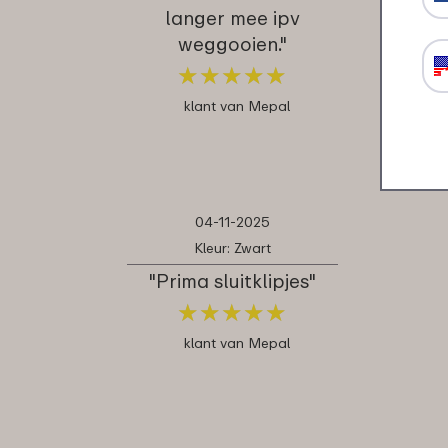
langer mee ipv
weggooien."
★
★
★
★
★
★
★
★
★
★
klant van Mepal
04-11-2025
Kleur: Zwart
"Prima sluitklipjes"
★
★
★
★
★
★
★
★
★
★
klant van Mepal