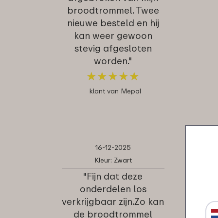
broodtrommel. Twee
nieuwe besteld en hij
kan weer gewoon
stevig afgesloten
worden."
★
★
★
★
★
★
★
★
★
★
klant van Mepal
16-12-2025
Kleur: Zwart
"Fijn dat deze
onderdelen los
verkrijgbaar zijn.Zo kan
de broodtrommel