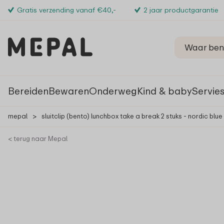
Gratis verzending vanaf €40,-
2 jaar productgarantie
Bereiden
Bewaren
Onderweg
Kind & baby
Servie
mepal
>
sluitclip (bento) lunchbox take a break 2 stuks - nordic blue
< terug naar Mepal