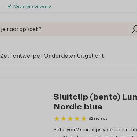
Met eigen ontwerp
s
Zelf ontwerpen
Onderdelen
Uitgelicht
Sluitclip (bento) Lu
Nordic blue
★
★
★
★
★
★
★
★
★
★
82 reviews
Setje van 2 sluitclips voor de lunchb