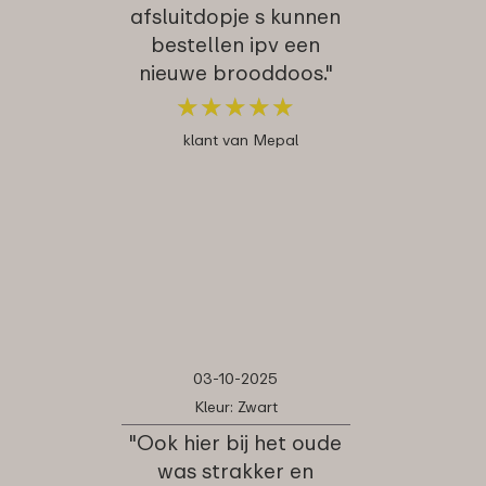
afsluitdopje s kunnen
bestellen ipv een
nieuwe brooddoos."
★
★
★
★
★
★
★
★
★
★
klant van Mepal
03-10-2025
Kleur: Zwart
"Ook hier bij het oude
was strakker en