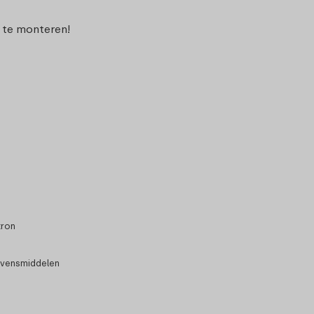
f te monteren!
tron
evensmiddelen