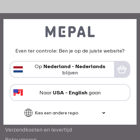
Even ter controle: Ben je op de juiste website?
Ons verhaal
Mepal en duurzaamheid
Op
Nederland - Nederlands
blijven
Awards
Werken bij Mepal
Naar
USA - English
gaan
Klantenservice
Contact
Verzendkosten en levertijd
Retourneren