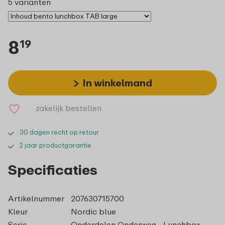
5 varianten
8
19
In winkelmand
zakelijk bestellen
30 dagen recht op retour
2 jaar productgarantie
Specificaties
Artikelnummer
207630715700
Kleur
Nordic blue
Serie
Onderdelen Onderweg - Lunchbox