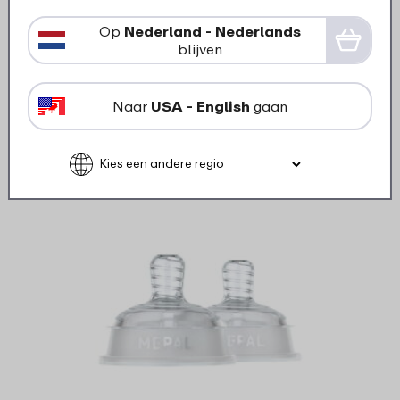
13
99
Op
Nederland - Nederlands
blijven
Bekijk
Bestel
Naar
USA - English
gaan