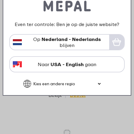
Even ter controle: Ben je op de juiste website?
Op
Nederland - Nederlands
›
Mepa
Starterset babyflessen Mepal
blijven
3-del
Mio 4-delig - Sunshine &
Rainbow
Naar
USA - English
gaan
30
49
Bekijk
Bestel