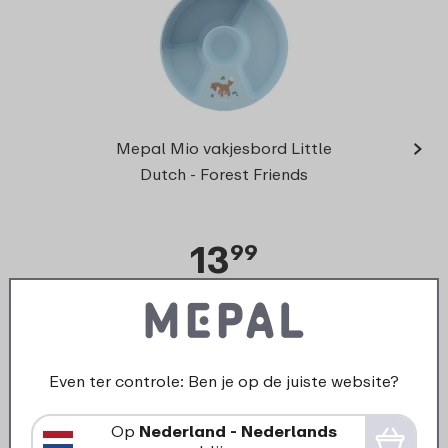
›
Stap
Mepal Mio vakjesbord Little
Mio 
Dutch - Forest Friends
13
99
Bekijk
Bestel
Even ter controle: Ben je op de juiste website?
Onderdelen voor dit product
Op
Nederland - Nederlands