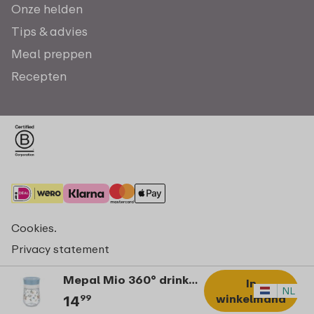
Onze helden
Tips & advies
Meal preppen
Recepten
Cookies.
Privacy statement
Algemene voorwaarden - consumenten
Mepal Mio 360° drinkbeker 300 ml Little Dutch - Forest Friends
In
© Copyright 2026 Mepal
NL
winkelmand
14
99