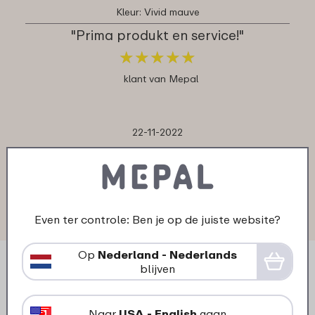
Kleur: Vivid mauve
"Prima produkt en service!"
★
★
★
★
★
★
★
★
★
★
klant van Mepal
22-11-2022
Kleur: Zilver
"TOP"
★
★
★
★
★
★
★
★
★
★
klant van Mepal
Even ter controle: Ben je op de juiste website?
Op
Nederland - Nederlands
blijven
Naar
USA - English
gaan