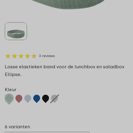
★
★
★
★
★
★
★
★
★
★
3 reviews
Losse elastieken band voor de lunchbox en saladbox
Ellipse.
Kleur
6 varianten