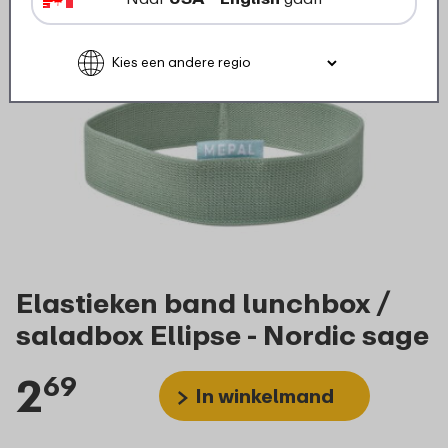
Elastieken band lunchbox /
saladbox Ellipse - Nordic sage
2
69
In winkelmand