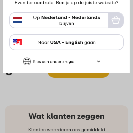
Even ter controle: Ben je op de juiste website?
Op
Nederland - Nederlands
blijven
Onder- en middendeksel
Naar
USA - English
gaan
lunchpot Ellipse - Vivid blue
6
19
In winkelmand
Wat klanten zeggen
Klanten waarderen ons gemiddeld