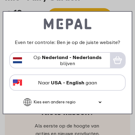
3
19
In winkelmand
Even ter controle: Ben je op de juiste website?
Op
Nederland - Nederlands
Wat klanten zeggen
blijven
Klanten waarderen ons gemiddeld
Naar
USA - English
gaan
met een waardering:
Niets missen?
Als eerste op de hoogte van
acties en nieuwe producten.