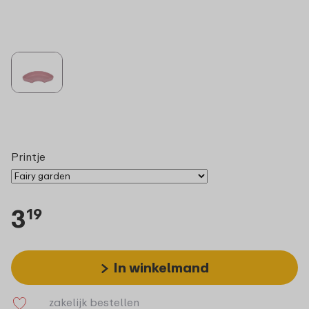
Printje
3
19
In winkelmand
zakelijk bestellen