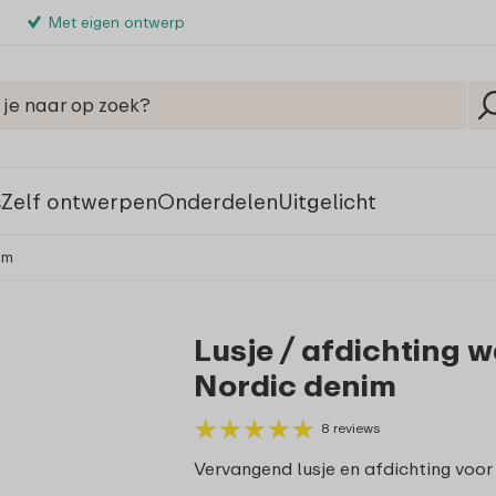
Met eigen ontwerp
s
Zelf ontwerpen
Onderdelen
Uitgelicht
im
Lusje / afdichting w
Nordic denim
★
★
★
★
★
★
★
★
★
★
8 reviews
Vervangend lusje en afdichting voor 