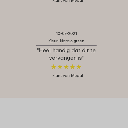
klant van Mepal
10-07-2021
Kleur: Nordic green
"Heel handig dat dit te
vervangen is"
★
★
★
★
★
★
★
★
★
★
klant van Mepal