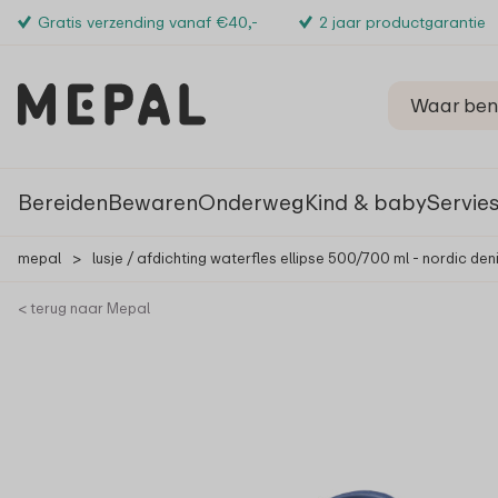
Gratis verzending vanaf €40,-
2 jaar productgarantie
Bereiden
Bewaren
Onderweg
Kind & baby
Servie
mepal
>
lusje / afdichting waterfles ellipse 500/700 ml - nordic den
< terug naar Mepal