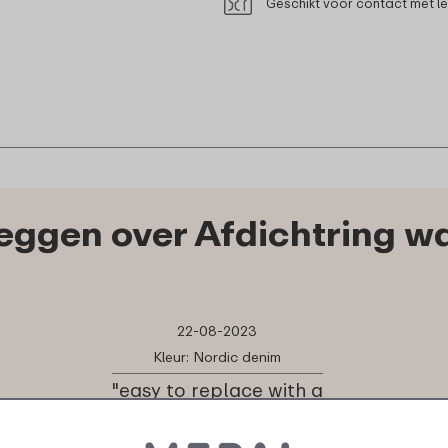
Geschikt voor contact met l
ggen over Afdichtring wat
22-08-2023
Kleur: Nordic denim
"easy to replace with a
dinning knife. fits well"
★
★
★
★
★
★
★
★
★
★