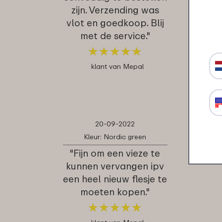
zijn. Verzending was
vlot en goedkoop. Blij
met de service."
★
★
★
★
★
★
★
★
★
★
klant van Mepal
20-09-2022
Kleur: Nordic green
"Fijn om een vieze te
kunnen vervangen ipv
een heel nieuw flesje te
moeten kopen."
★
★
★
★
★
★
★
★
★
★