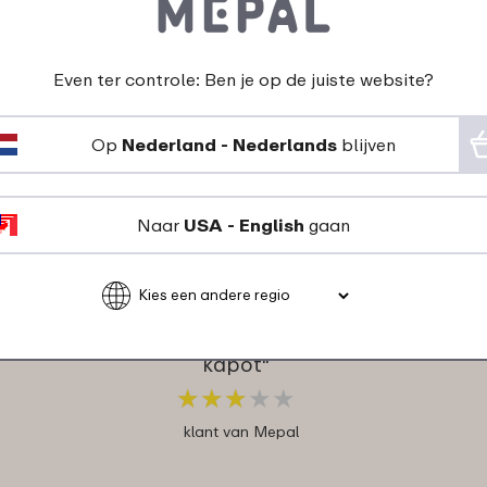
klant van Mepal
Even ter controle: Ben je op de juiste website?
Op
Nederland - Nederlands
blijven
Naar
USA - English
gaan
07-08-2022
Kleur: Nordic denim
"Het gaat na 1 jaar
kapot"
★
★
★
★
★
★
★
★
★
★
klant van Mepal