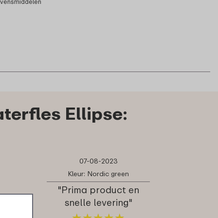
evensmiddelen
erfles Ellipse:
07-08-2023
Kleur: Nordic green
"Prima product en
snelle levering"
★
★
★
★
★
★
★
★
★
★