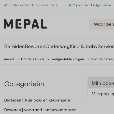
Gratis verzending vanaf €40,-
2 jaar productgarantie
Bereiden
Bewaren
Onderweg
Kind & baby
Servie
mepal
>
klantenservice
>
veelgestelde vragen
>
voor kinderen
Categorieën
Mijn pop-u
Mijn pop-up
Bereiden | Alle bak- en keukengerei
Bewaren | voorraad- en bewaardozen