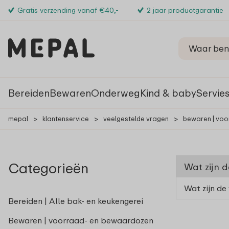
Gratis verzending vanaf €40,-
2 jaar productgarantie
Bereiden
Bewaren
Onderweg
Kind & baby
Servie
mepal
>
klantenservice
>
veelgestelde vragen
>
bewaren | vo
Categorieën
Wat zijn d
Wat zijn de
Bereiden | Alle bak- en keukengerei
Bewaren | voorraad- en bewaardozen