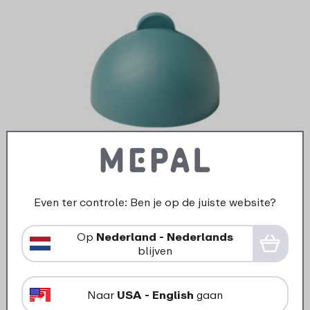
Kapje rietjesbeker Mio - Deep
turquoise
Even ter controle: Ben je op de juiste website?
2
69
Op
Nederland - Nederlands
In winkelmand
blijven
Naar
USA - English
gaan