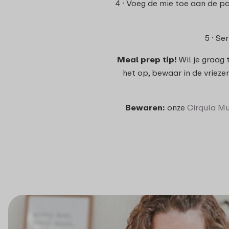
4 · Voeg de mie toe aan de p
5 · Se
Meal prep tip!
Wil je graag
het op, bewaar in de vrieze
Bewaren:
onze
Cirqula Mu