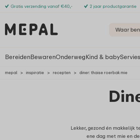
Gratis verzending vanaf €40,-
2 jaar productgarantie
Bereiden
Bewaren
Onderweg
Kind & baby
Servie
mepal
>
inspiratie
>
recepten
>
diner: thaise roerbak mie
Din
Lekker, gezond én makkelijk t
ene dag met mie en de