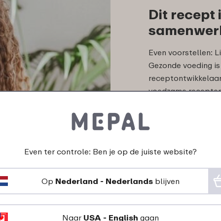
Dit recept
samenwerk
Even voorstellen: L
Gezonde voeding is 
receptontwikkelaar
voedzame recepten.
geeft ze graag adv
eten.
Even ter controle: Ben je op de juiste website?
Op
Nederland - Nederlands
blijven
de producten van di
Naar
USA - English
gaan