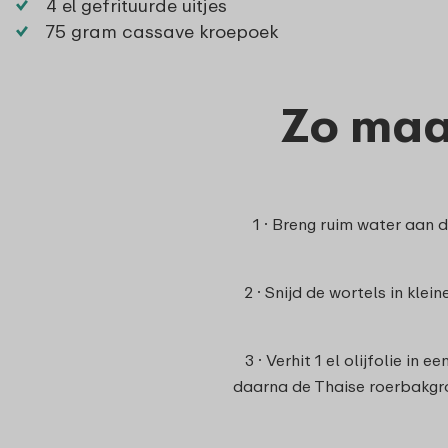
4 el gefrituurde uitjes
75 gram cassave kroepoek
Zo maa
1 · Breng ruim water aan d
2 · Snijd de wortels in klei
3 · Verhit 1 el olijfolie i
daarna de Thaise roerbakgr