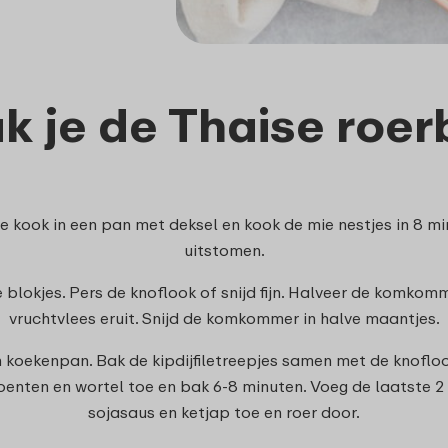
k je de Thaise roer
e kook in een pan met deksel en kook de mie nestjes in 8 mi
uitstomen.
ne blokjes. Pers de knoflook of snijd fijn. Halveer de komkom
vruchtvlees eruit. Snijd de komkommer in halve maantjes.
n een koekenpan. Bak de kipdijfiletreepjes samen met de knoflo
oenten en wortel toe en bak 6-8 minuten. Voeg de laatste 
sojasaus en ketjap toe en roer door.