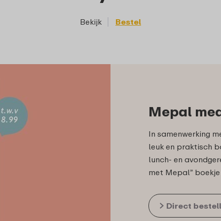
Bekijk
Bestel
Mepal mea
In samenwerking me
leuk en praktisch 
lunch- en avondger
met Mepal” boekje z
Direct bestel