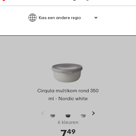
Cirqula multikom rond 350
ml - Nordic white
6 kleuren
7
49