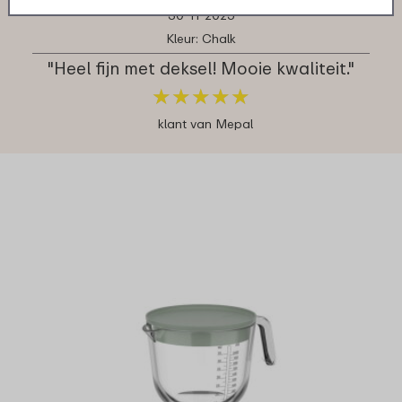
30-11-2025
Kleur: Chalk
"Heel fijn met deksel! Mooie kwaliteit."
★
★
★
★
★
★
★
★
★
★
klant van Mepal