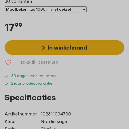
30 varianten
17
99
In winkelmand
zakelijk bestellen
30 dagen recht op retour
2 jaar productgarantie
Specificaties
Artikelnummer
102311094700
Kleur
Nordic sage
Serie
Chef It