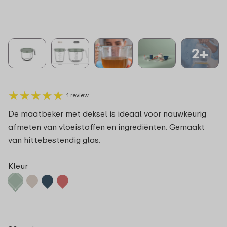
2+
★
★
★
★
★
★
★
★
★
★
1 review
De maatbeker met deksel is ideaal voor nauwkeurig
afmeten van vloeistoffen en ingrediënten. Gemaakt
van hittebestendig glas.
Kleur