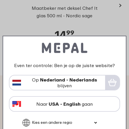
›
Chef 
Maatbeker met deksel Chef It
glas 500 ml - Nordic sage
14
99
Bekijk
Bestel
Even ter controle: Ben je op de juiste website?
Op
Nederland - Nederlands
Wat anderen zeggen over Glas
blijven
maatbeker Chef It 1000 ml met
Naar
USA - English
gaan
deksel: