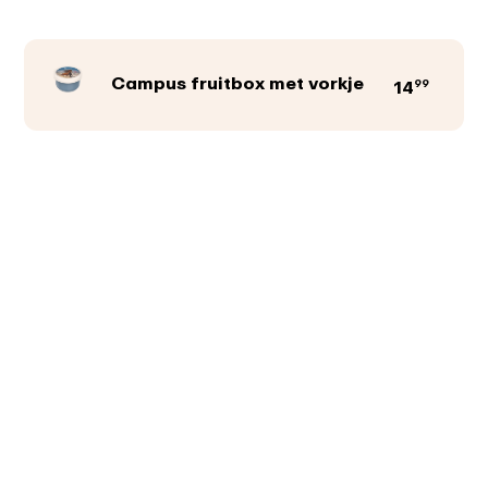
Campus fruitbox met vorkje
99
14
Productkleur
Afbeeldingen
Teksten