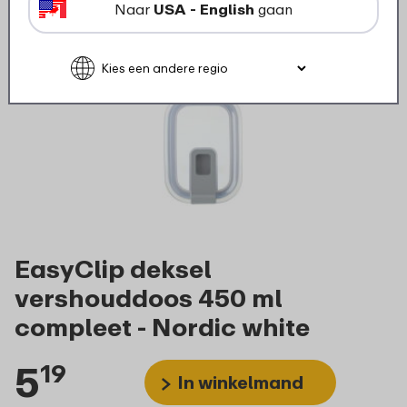
Naar
USA - English
gaan
EasyClip deksel
vershouddoos 450 ml
compleet - Nordic white
5
19
In winkelmand