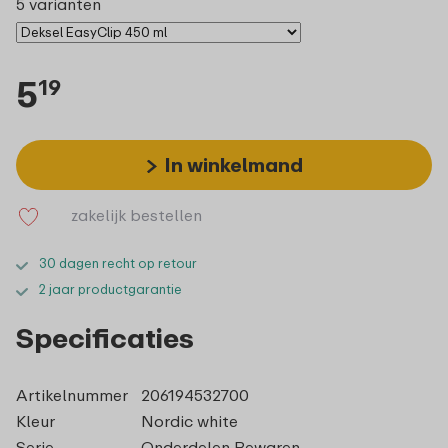
5 varianten
5
19
In winkelmand
zakelijk bestellen
30 dagen recht op retour
2 jaar productgarantie
Specificaties
Artikelnummer
206194532700
Kleur
Nordic white
Serie
Onderdelen Bewaren