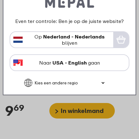
Even ter controle: Ben je op de juiste website?
Op
Nederland - Nederlands
blijven
Naar
USA - English
gaan
EasyClip deksel compleet
vershouddoos 2250 ml -
Nordic black
9
69
In winkelmand