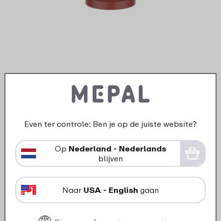
Dop isoleerfles Twist -
mountain red
Even ter controle: Ben je op de juiste website?
6
19
In winkelmand
Op
Nederland - Nederlands
blijven
Naar
USA - English
gaan
Wat klanten zeggen