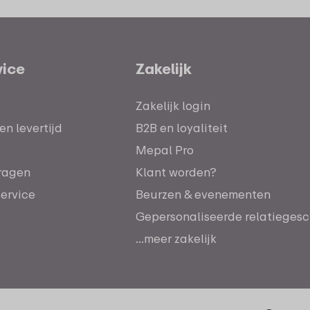
vice
Zakelijk
Zakelijk login
n levertijd
B2B en loyaliteit
Mepal Pro
ragen
Klant worden?
service
Beurzen & evenementen
Gepersonaliseerde relatieges
...meer zakelijk