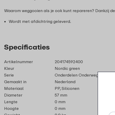
Waarom weggooien als je ook kunt repareren? Dankzij deze
Wordt met afdichtring geleverd.
Specificaties
Artikelnummer
204174592400
Kleur
Nordic green
Serie
Onderdelen Onderweg - Isolee
Gemaakt in
Nederland
Materiaal
PP, Siliconen
Diameter
57 mm
Lengte
0 mm
Hoogte
0 mm
Gewicht
0,0 kg