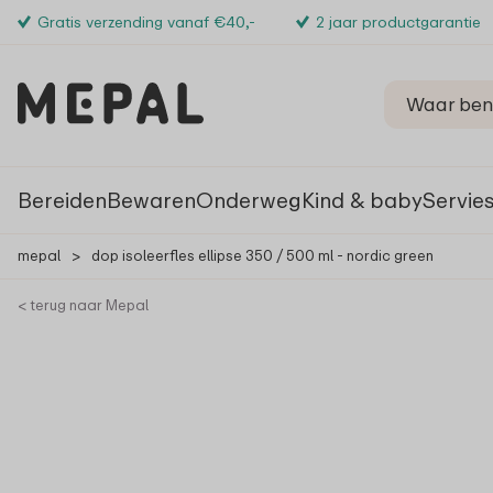
Gratis verzending vanaf €40,-
2 jaar productgarantie
Bereiden
Bewaren
Onderweg
Kind & baby
Servie
mepal
>
dop isoleerfles ellipse 350 / 500 ml - nordic green
< terug naar Mepal