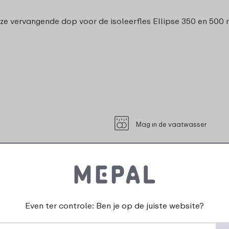
 vervangende dop voor de isoleerfles Ellipse 350 en 500 ml 
Mag in de vaatwasser
r
Mag niet in de diepvries
Niet geschikt voor de magne
Even ter controle: Ben je op de juiste website?
Geschikt voor contact met l