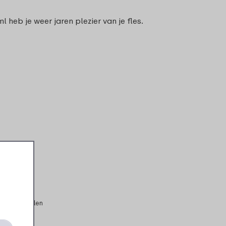
heb je weer jaren plezier van je fles.
tron
evensmiddelen