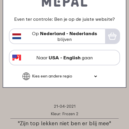
Ondanks dat toch heel tevreden over
hun producten."
★
★
★
★
★
★
★
★
★
★
Even ter controle: Ben je op de juiste website?
klant van Mepal
Op
Nederland - Nederlands
blijven
04-06-2021
Kleur: Dino
Naar
USA - English
gaan
"Goed product zoals verwacht."
★
★
★
★
★
★
★
★
★
★
klant van Mepal
21-04-2021
Kleur: Frozen 2
"Zijn top lekken niet ben er blij mee"