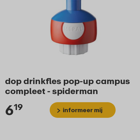
dop drinkfles pop-up campus
compleet - spiderman
6
19
informeer mij