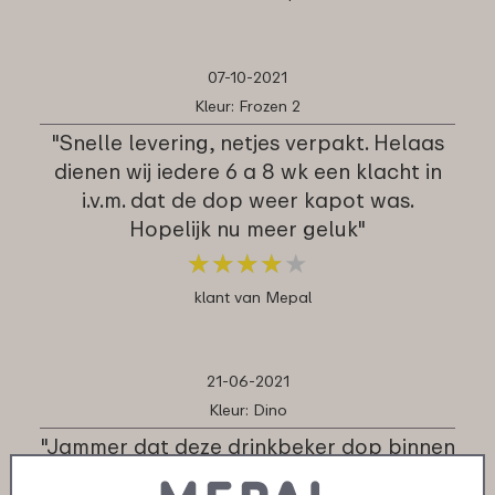
07-10-2021
Kleur: Frozen 2
"Snelle levering, netjes verpakt. Helaas
dienen wij iedere 6 a 8 wk een klacht in
i.v.m. dat de dop weer kapot was.
Hopelijk nu meer geluk"
★
★
★
★
★
★
★
★
★
★
klant van Mepal
21-06-2021
Kleur: Dino
"Jammer dat deze drinkbeker dop binnen
een een half jaar stuk is gegaan.