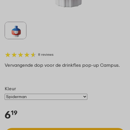
★
★
★
★
★
★
★
★
★
★
8 reviews
Vervangende dop voor de drinkfles pop-up Campus.
Kleur
6
19