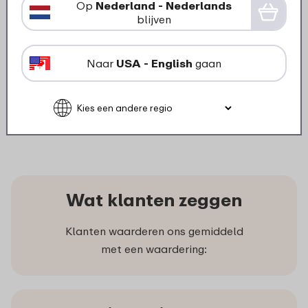
Op
Nederland - Nederlands
blijven
Deksel bewaardoos Lumina
2000 / 3000 ml - wit
Naar
USA - English
gaan
4
19
informeer mij
Wat klanten zeggen
Klanten waarderen ons gemiddeld
met een waardering: