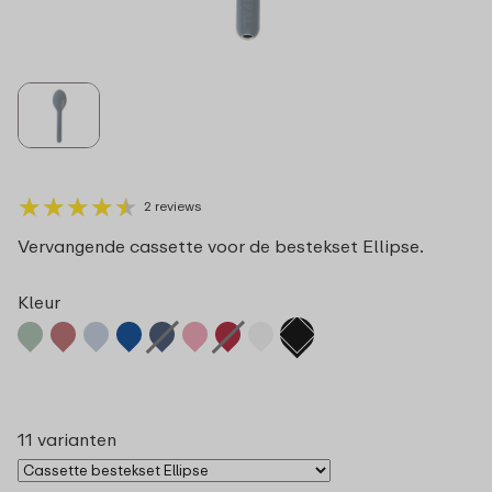
★
★
★
★
★
★
★
★
★
★
2 reviews
Vervangende cassette voor de bestekset Ellipse.
Kleur
11 varianten