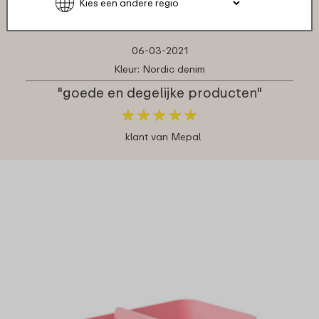
06-03-2021
Kleur: Nordic denim
"goede en degelijke producten"
★
★
★
★
★
★
★
★
★
★
klant van Mepal