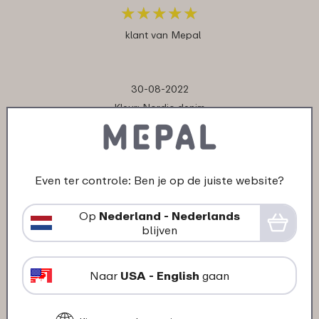
★
★
★
★
★
★
★
★
★
★
klant van Mepal
30-08-2022
Kleur: Nordic denim
"Nvt"
★
★
★
★
★
★
★
★
★
★
klant van Mepal
Even ter controle: Ben je op de juiste website?
Op
Nederland - Nederlands
30-08-2022
blijven
Kleur: Nordic pink
"Nvt"
Naar
USA - English
gaan
★
★
★
★
★
★
★
★
★
★
klant van Mepal