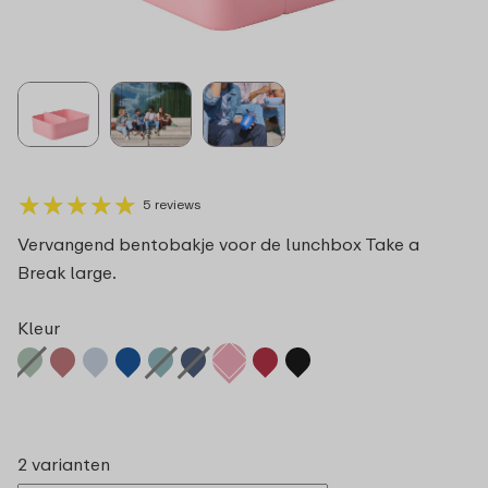
★
★
★
★
★
★
★
★
★
★
5 reviews
Vervangend bentobakje voor de lunchbox Take a
Break large.
Kleur
2 varianten