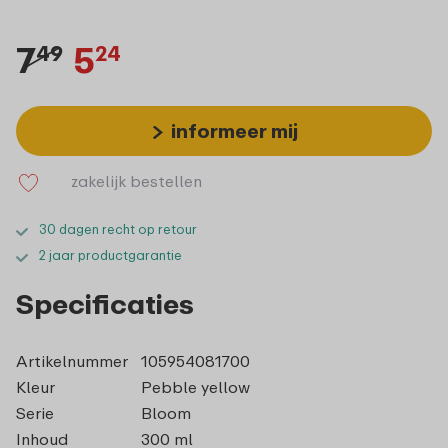
7
5
49
24
informeer mij
zakelijk bestellen
30 dagen recht op retour
2 jaar productgarantie
Specificaties
Artikelnummer
105954081700
Kleur
Pebble yellow
Serie
Bloom
Inhoud
300 ml