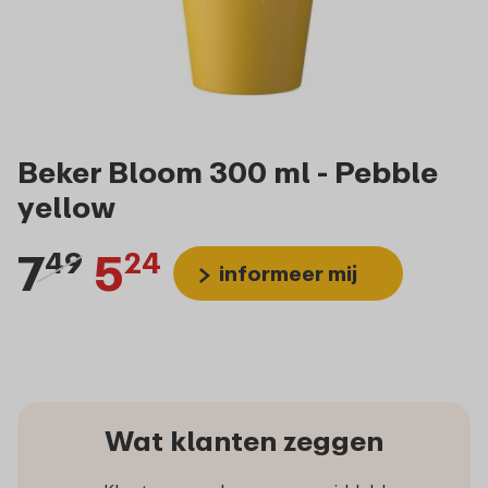
Beker Bloom 300 ml - Pebble
yellow
7
5
49
24
informeer mij
Wat klanten zeggen