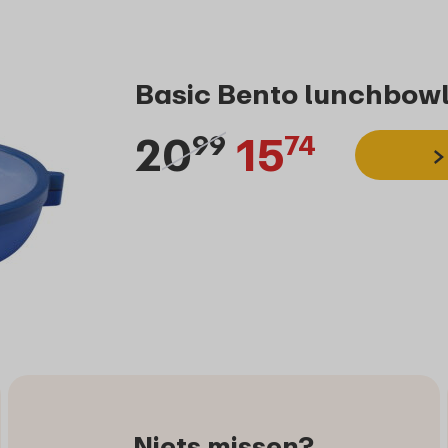
Basic Bento lunchbowl 
20
15
99
74
Niets missen?