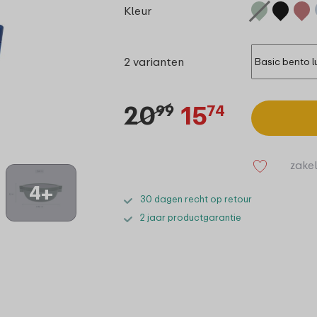
Kleur
2 varianten
20
15
99
74
zakel
4+
30 dagen recht op retour
2 jaar productgarantie