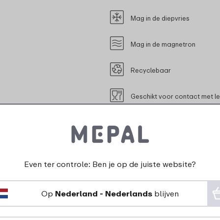
Mag in de diepvries
Mag in de magnetron
Recyclebaar
Geschikt voor contact met l
Even ter controle: Ben je op de juiste website?
rdelen voor dit pr
Op
Nederland - Nederlands
blijven