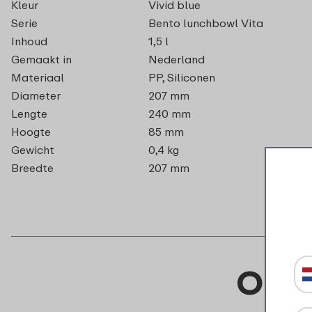
Kleur
Vivid blue
Serie
Bento lunchbowl Vita
Inhoud
1,5 l
Gemaakt in
Nederland
Materiaal
PP, Siliconen
Diameter
207 mm
Lengte
240 mm
Hoogte
85 mm
Gewicht
0,4 kg
Breedte
207 mm
Onde