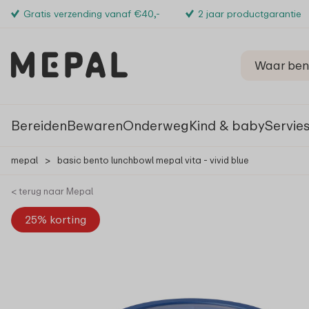
Gratis verzending vanaf €40,-
2 jaar productgarantie
Bereiden
Bewaren
Onderweg
Kind & baby
Servie
mepal
>
basic bento lunchbowl mepal vita - vivid blue
< terug naar Mepal
25% korting