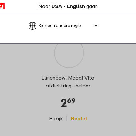
Naar
USA - English
gaan
Lunchbowl Mepal Vita
afdichtring - helder
2
69
Bekijk
Bestel