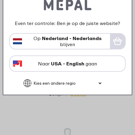
Even ter controle: Ben je op de juiste website?
Op
Nederland - Nederlands
›
Melk
blijven
Starterset babyflessen Mepal
3
Mio 4-delig - Fairy Garden
Naar
USA - English
gaan
30
49
Bekijk
Bestel