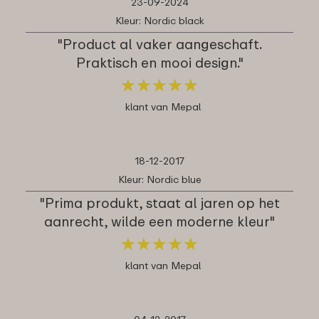
23-09-2024
Kleur: Nordic black
"Product al vaker aangeschaft.
Praktisch en mooi design."
★
★
★
★
★
★
★
★
★
★
klant van Mepal
18-12-2017
Kleur: Nordic blue
"Prima produkt, staat al jaren op het
aanrecht, wilde een moderne kleur"
★
★
★
★
★
★
★
★
★
★
klant van Mepal