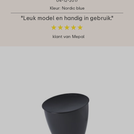
04-12-2017
Kleur: Nordic blue
"Leuk model en handig in gebruik."
★
★
★
★
★
★
★
★
★
★
klant van Mepal