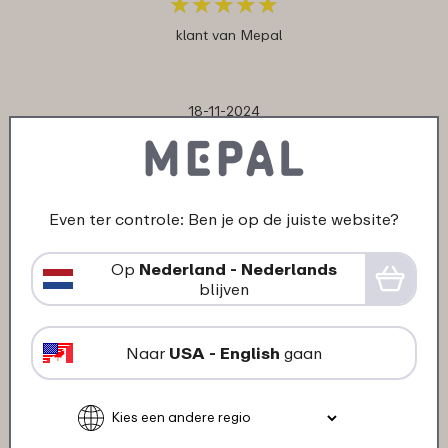
★
★
★
★
★
★
★
★
★
★
klant van Mepal
18-11-2024
Kleur: Nordic sage
"Idem"
★
★
★
★
★
★
★
★
★
★
Even ter controle: Ben je op de juiste website?
klant van Mepal
Op
Nederland - Nederlands
blijven
18-11-2024
Kleur: Nordic blue
Naar
USA - English
gaan
"perfect materiaal."
★
★
★
★
★
★
★
★
★
★
klant van Mepal