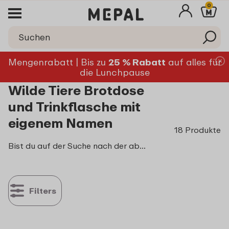
0
Mengenrabatt | Bis zu
25 % Rabatt
auf alles für
die Lunchpause
Wilde Tiere Brotdose
und Trinkflasche mit
eigenem Namen
18 Produkte
Bist du auf der Suche nach der abenteuerlichsten Brotdose für deine kleinen Entdecker? Entdecke die wilde Seite von Mepal mit unserer eindrucksvollen Brotdosen und Trinkflaschen Kollektion im wilden Tier Design!
Filters