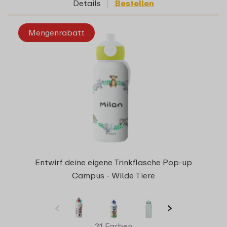
Details
Bestellen
Mengenrabatt
Entwirf deine eigene Trinkflasche Pop-up
Campus - Wilde Tiere
31 Farben