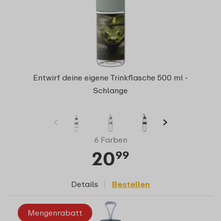
Entwirf deine eigene Trinkflasche 500 ml -
Schlange
6 Farben
20
99
Details
Bestellen
Mengenrabatt