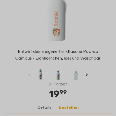
Entwirf deine eigene Trinkflasche Pop-up
Campus - Eichhörnchen, Igel und Waschbär
31 Farben
19
99
Details
Bestellen