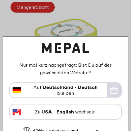
Mengenrabatt
Nur mal kurz nachgefragt: Bist Du auf der
gewünschten Website?
Entwirf deine eigene Brotdose Campus -
Auf
Deutschland - Deutsch
Wilde Tiere
bleiben
Zu
USA - English
wechseln
31 Farben
17
99