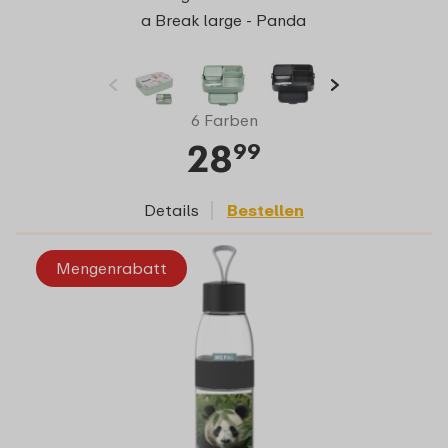
a Break large - Panda
6 Farben
28
99
Details
Bestellen
Mengenrabatt