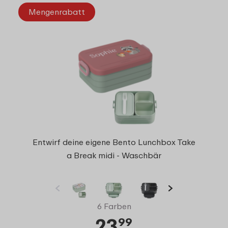
Mengenrabatt
Entwirf deine eigene Bento Lunchbox Take
a Break midi - Waschbär
6 Farben
23
99