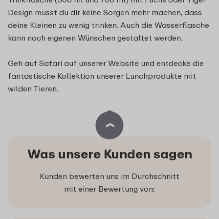
Design musst du dir keine Sorgen mehr machen, dass
deine Kleinen zu wenig trinken. Auch die Wasserflasche
kann nach eigenen Wünschen gestaltet werden.
Geh auf Safari auf unserer Website und entdecke die
fantastische Kollektion unserer Lunchprodukte mit
wilden Tieren.
Was unsere Kunden sagen
Kunden bewerten uns im Durchschnitt
mit einer Bewertung von: