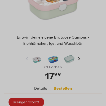
Entwirf deine eigene Brotdose Campus -
Eichhörnchen, Igel und Waschbär
31 Farben
17
99
Details
Bestellen
Mengenrabatt