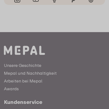
Unsere Geschichte
Mepal und Nachhaltigkeit
Arbeiten bei Mepal
Awards
Kundenservice