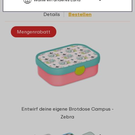
Details
Bestellen
Mengenrabatt
Entwirf deine eigene Brotdose Campus -
Zebra