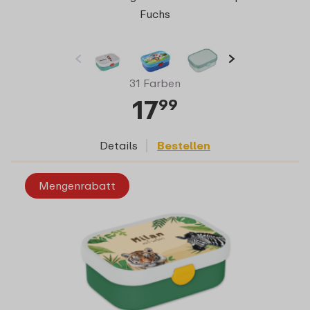
Fuchs
31 Farben
17
99
Details
Bestellen
Mengenrabatt