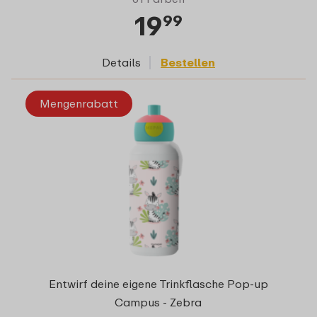
19
99
Details
Bestellen
Mengenrabatt
Entwirf deine eigene Trinkflasche Pop-up
Campus - Zebra