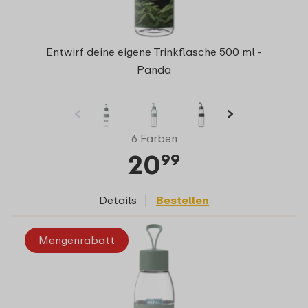
Entwirf deine eigene Trinkflasche 500 ml -
Panda
6 Farben
20
99
Details
Bestellen
Mengenrabatt