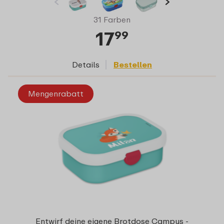
31 Farben
17
99
Details
Bestellen
Mengenrabatt
Entwirf deine eigene Brotdose Campus -