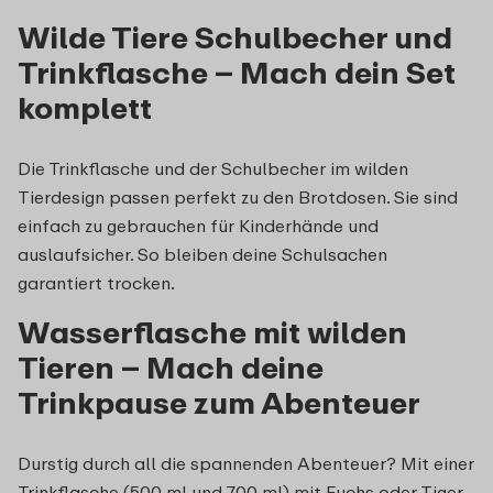
Wilde Tiere Schulbecher und
Trinkflasche – Mach dein Set
komplett
Die Trinkflasche und der Schulbecher im wilden
Tierdesign passen perfekt zu den Brotdosen. Sie sind
einfach zu gebrauchen für Kinderhände und
auslaufsicher. So bleiben deine Schulsachen
garantiert trocken.
Wasserflasche mit wilden
Tieren – Mach deine
Trinkpause zum Abenteuer
Durstig durch all die spannenden Abenteuer? Mit einer
Trinkflasche (500 ml und 700 ml) mit Fuchs oder Tiger