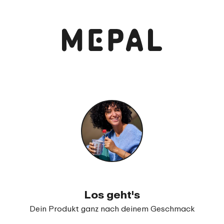
Anschauen und bestellen
Campus Bento Brotdose mit Gabel
99
17
Los geht's
Dein Produkt ganz nach deinem Geschmack