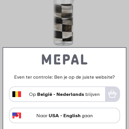
Ontwerp je eigen waterfles pop-up
Campus - Raceauto
Even ter controle: Ben je op de juiste website?
4 kleuren
Op
België - Nederlands
blijven
20
99
Bekijk
Bestel
Naar
USA - English
gaan