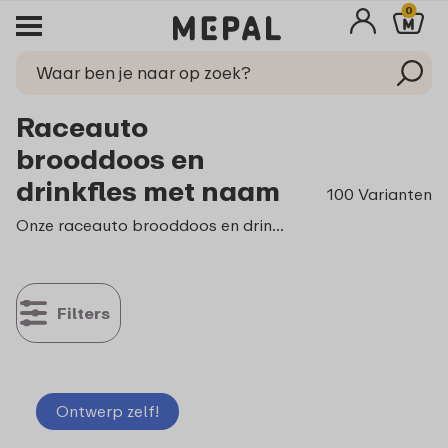
0
Raceauto
brooddoos en
drinkfles met naam
100 Varianten
Onze raceauto brooddoos en drinkfles zijn perfect voor kinderen (of ouders) die dol zijn op snelheid en raceauto’s. In de ontwerptool kun je ze eenvoudig, en helemaal naar eigen smaak, voorzien van een foto of naam. Fan van Max Verstappen? Dan ontwerp je in een handomdraai je eigen race brooddoos. Super handig, want je herkent hem gelijk!
Filters
Ontwerp zelf!