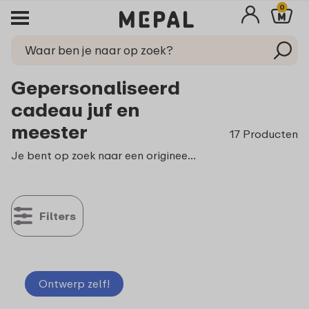
0
Gepersonaliseerd
cadeau juf en
meester
17 Producten
Je bent op zoek naar een origineel gepersonaliseerd cadeau om de juf of meester te bedanken voor de leuke tijd op school. Hoe leuk is het om iets te geven waar ze nog jaren plezier aan beleven? Al deze producten zijn te voorzien van een foto of naam, zo weet je zeker dat de juf of meester bij elke pauze even aan jou terug denkt.
Filters
Ontwerp zelf!