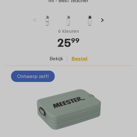
ml - Best teacher
6 kleuren
25
99
Bekijk
Bestel
Ontwerp zelf!