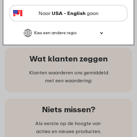
Dhr. Roy Altink
r.altink@mepal.com
Naar
USA - English
gaan
+31 (0)573 820 839
Wat klanten zeggen
Klanten waarderen ons gemiddeld
met een waardering:
Niets missen?
Als eerste op de hoogte van
acties en nieuwe producten.