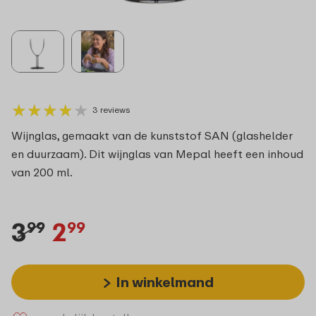
★
★
★
★
★
★
★
★
★
★
3 reviews
Wijnglas, gemaakt van de kunststof SAN (glashelder
en duurzaam). Dit wijnglas van Mepal heeft een inhoud
van 200 ml.
3
2
99
99
In winkelmand