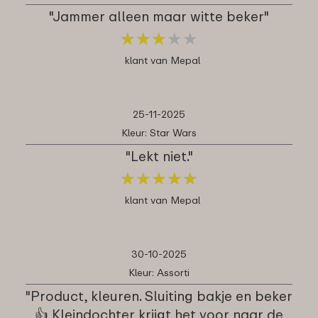
"Jammer alleen maar witte beker"
★
★
★
★
★
★
★
★
★
★
klant van Mepal
25-11-2025
Kleur: Star Wars
"Lekt niet."
★
★
★
★
★
★
★
★
★
★
klant van Mepal
30-10-2025
Kleur: Assorti
"Product, kleuren. Sluiting bakje en beker
👍 Kleindochter krijgt het voor naar de