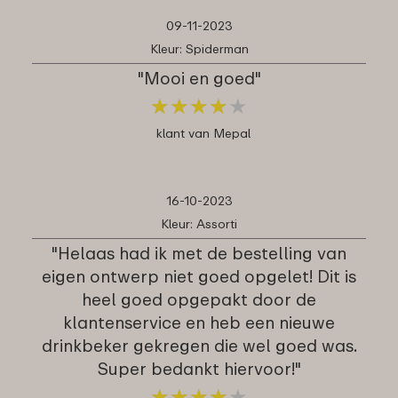
09-11-2023
Kleur: Spiderman
"Mooi en goed"
★
★
★
★
★
★
★
★
★
★
klant van Mepal
16-10-2023
Kleur: Assorti
"Helaas had ik met de bestelling van
eigen ontwerp niet goed opgelet! Dit is
heel goed opgepakt door de
klantenservice en heb een nieuwe
drinkbeker gekregen die wel goed was.
Super bedankt hiervoor!"
★
★
★
★
★
★
★
★
★
★