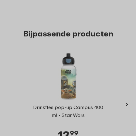
Bijpassende producten
›
Campu
Drinkfles pop-up Campus 400
ml - Star Wars
13
99