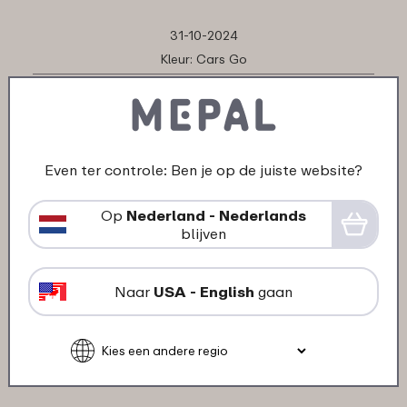
31-10-2024
Kleur: Cars Go
"Het is een goeden stevig product. Alleen
vindt ik de levering iets te lang duren"
★
★
★
★
★
★
★
★
★
★
klant van Mepal
Even ter controle: Ben je op de juiste website?
Op
Nederland - Nederlands
blijven
07-10-2024
Kleur: Cars Go
"Goede kwaliteit bekers"
Naar
USA - English
gaan
★
★
★
★
★
★
★
★
★
★
klant van Mepal