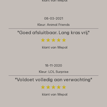
klant van Mepal
08-03-2021
Kleur: Animal Friends
"Goed afsluitbaar. Lang kras vrij."
★
★
★
★
★
★
★
★
★
★
klant van Mepal
18-11-2020
Kleur: LOL Surprise
"Voldoet volledig aan verwachting"
★
★
★
★
★
★
★
★
★
★
klant van Mepal