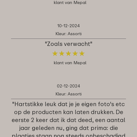
klant van Mepal
10-12-2024
Kleur: Assorti
"Zoals verwacht"
★
★
★
★
★
★
★
★
★
★
klant van Mepal
02-12-2024
Kleur: Assorti
"Hartstikke leuk dat je je eigen foto's etc
op de producten kan laten drukken. De
eerste 2 keer dat ik dat deed, een aantal
jaar geleden nu, ging dat prima: die
plaatjes staan nog steeds onbeschadigd