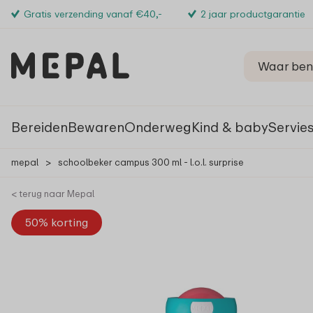
Gratis verzending vanaf €40,-
2 jaar productgarantie
Bereiden
Bewaren
Onderweg
Kind & baby
Servie
mepal
>
schoolbeker campus 300 ml - l.o.l. surprise
< terug naar Mepal
50% korting