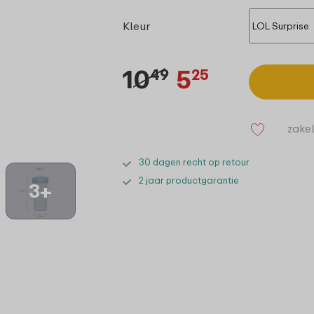
Kleur
10
5
49
25
zakel
30 dagen recht op retour
2 jaar productgarantie
3+