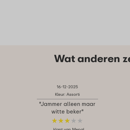
Wat anderen z
16-12-2025
Kleur: Assorti
"Jammer alleen maar
witte beker"
★
★
★
★
★
★
★
★
★
★
klant van Mepal