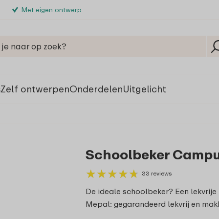
Met eigen ontwerp
s
Zelf ontwerpen
Onderdelen
Uitgelicht
Schoolbeker Campus 
★
★
★
★
★
★
★
★
★
★
33 reviews
De ideale schoolbeker? Een lekvrije
Mepal: gegarandeerd lekvrij en makk