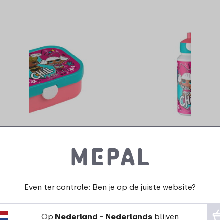
pus Bento lunchbox
Drinkfles pop-up C
orkje - L.O.L. Surprise
400 ml - L.O.L. Surp
11
6
13
7
99
00
99
0
Even ter controle: Ben je op de juiste website?
Bekijk
Bestel
Bekijk
Beste
Op
Nederland - Nederlands
blijven