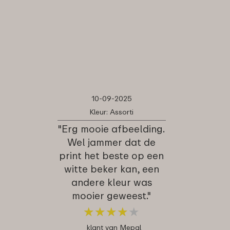
10-09-2025
Kleur: Assorti
"Erg mooie afbeelding.
Wel jammer dat de
print het beste op een
witte beker kan, een
andere kleur was
mooier geweest."
★
★
★
★
★
★
★
★
★
★
klant van Mepal