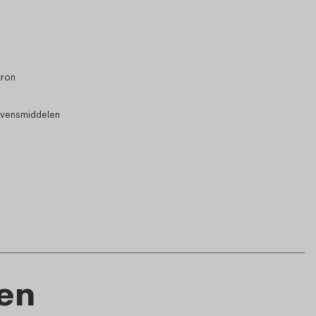
tron
evensmiddelen
en