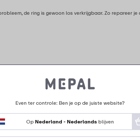
bleem, de ring is gewoon los verkrijgbaar. Zo repareer je d
Even ter controle: Ben je op de juiste website?
Op
Nederland - Nederlands
blijven