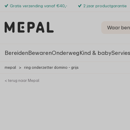
Gratis verzending vanaf €40,-
2 jaar productgarantie
Bereiden
Bewaren
Onderweg
Kind & baby
Servie
mepal
>
ring onderzetter domino - grijs
< terug naar Mepal