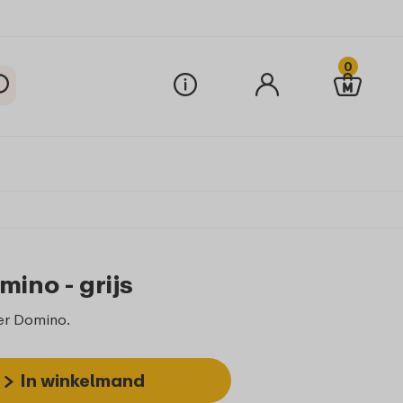
0
ino - grijs
er Domino.
In winkelmand