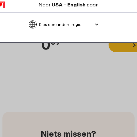
Naar
USA - English
gaan
Ring onderzetter Domino
0
89
Niets missen?