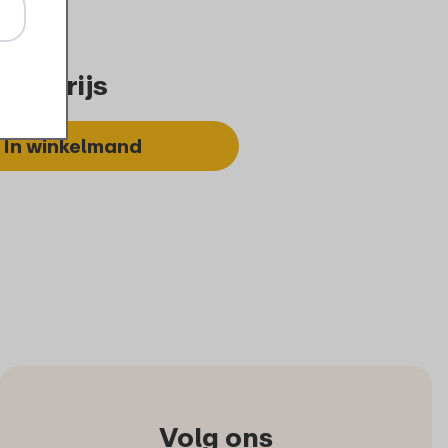
 - grijs
In winkelmand
Volg ons