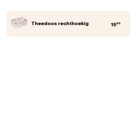
Theedoos rechthoekig
99
15
Productkleur
Afbeeldingen
Teksten