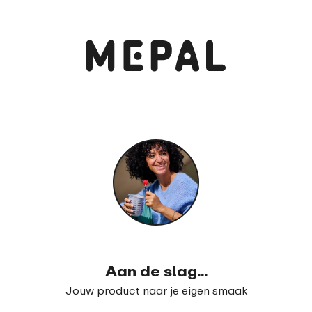
Bekijk en bestel
Theedoos rechthoekig
99
15
Aan de slag...
Jouw product naar je eigen smaak