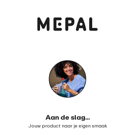
Bekijk en bestel
Campus bento lunchbox met vorkje
99
17
Aan de slag...
Jouw product naar je eigen smaak