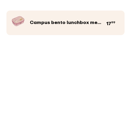
Campus bento lunchbox met vorkje
99
17
Productkleur
Afbeeldingen
Teksten