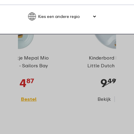
rschaaltje Mepal Mio
Kinderbord Mepal M
tle Dutch - Sailors Bay
Little Dutch - Sailor
6
4
9
7
49
87
49
12
Bekijk
Bestel
Bekijk
Beste