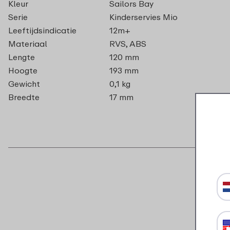
Kleur
Sailors Bay
Serie
Kinderservies Mio
Leeftijdsindicatie
12m+
Materiaal
RVS, ABS
Lengte
120 mm
Hoogte
193 mm
Gewicht
0,1 kg
Breedte
17 mm
B