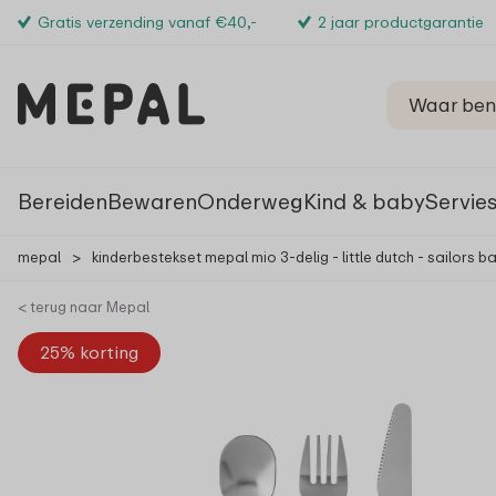
Gratis verzending vanaf €40,-
2 jaar productgarantie
Bereiden
Bewaren
Onderweg
Kind & baby
Servie
mepal
>
kinderbestekset mepal mio 3-delig - little dutch - sailors b
< terug naar Mepal
25% korting