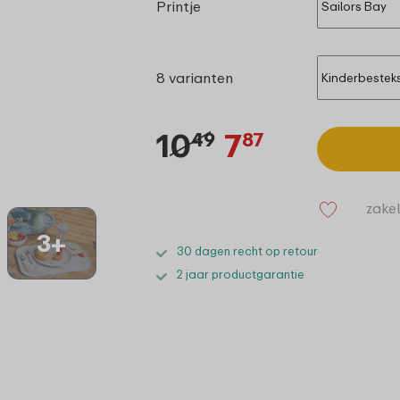
Printje
8 varianten
10
7
49
87
zakel
3+
30 dagen recht op retour
2 jaar productgarantie