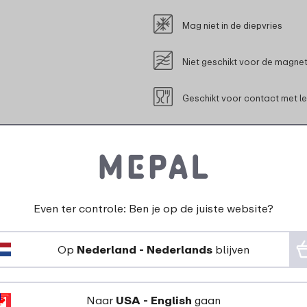
Mag niet in de diepvries
Niet geschikt voor de magne
Geschikt voor contact met l
Even ter controle: Ben je op de juiste website?
ijpassende product
Op
Nederland - Nederlands
blijven
Naar
USA - English
gaan