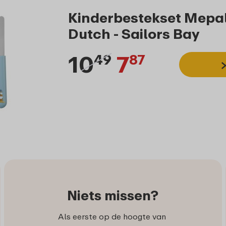
Kinderbestekset Mepal M
Dutch - Sailors Bay
10
7
49
87
Niets missen?
Als eerste op de hoogte van