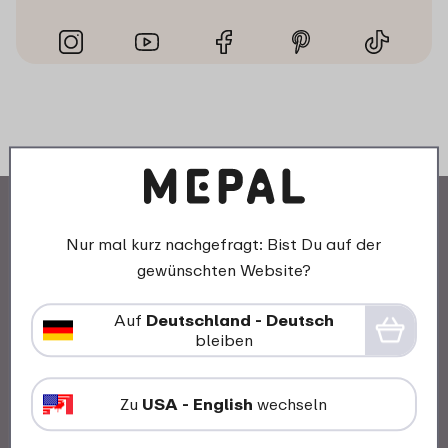
Nur mal kurz nachgefragt: Bist Du auf der
gewünschten Website?
Unsere Geschichte
Auf
Deutschland - Deutsch
bleiben
Mepal und Nachhaltigkeit
Arbeiten bei Mepal
Zu
USA - English
wechseln
Awards