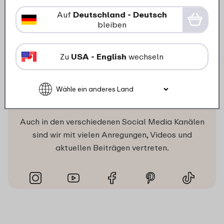
randvoll mit Anregungen, Neuigkeiten und
Auf
Deutschland - Deutsch
Angeboten.
bleiben
Zu
USA - English
wechseln
Mepal folgen
Auch in den verschiedenen Social Media Kanälen
sind wir mit vielen Anregungen, Videos und
aktuellen Beiträgen vertreten.