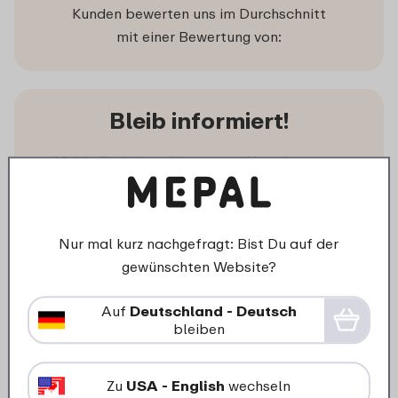
Kunden bewerten uns im Durchschnitt
mit einer Bewertung von:
Bleib informiert!
Melde Dich jetzt für unseren Newsletter an,
randvoll mit Anregungen, Neuigkeiten und
Angeboten.
Nur mal kurz nachgefragt: Bist Du auf der
gewünschten Website?
Auf
Deutschland - Deutsch
bleiben
Mepal folgen
Zu
USA - English
wechseln
Auch in den verschiedenen Social Media Kanälen