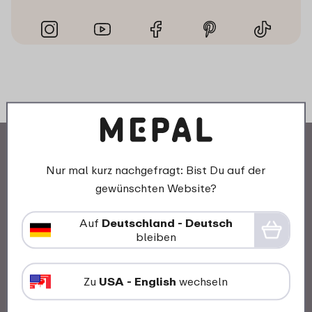
Nur mal kurz nachgefragt: Bist Du auf der
gewünschten Website?
Unsere Geschichte
Auf
Deutschland - Deutsch
bleiben
Mepal und Nachhaltigkeit
Arbeiten bei Mepal
Zu
USA - English
wechseln
Awards