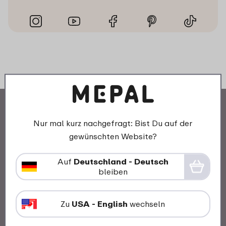
Nur mal kurz nachgefragt: Bist Du auf der
gewünschten Website?
Unsere Geschichte
Auf
Deutschland - Deutsch
bleiben
Mepal und Nachhaltigkeit
Arbeiten bei Mepal
Zu
USA - English
wechseln
Awards