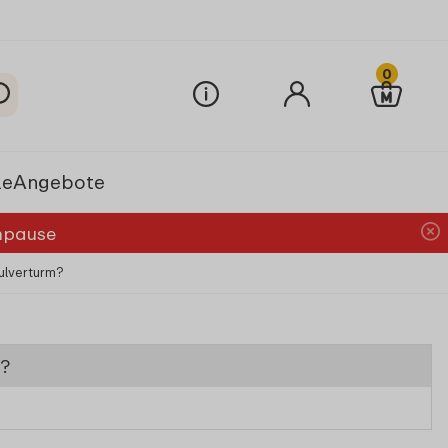
0
le
Angebote
chpause
ulverturm?
m?