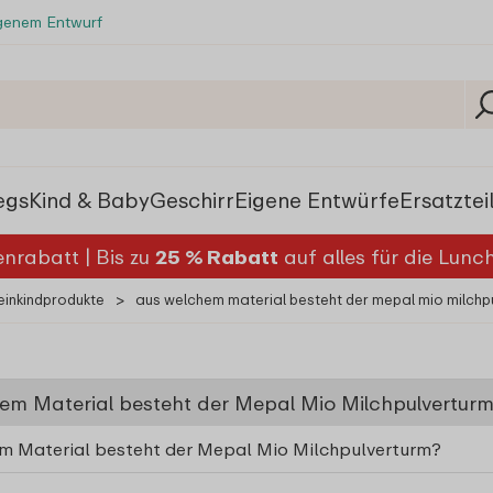
igenem Entwurf
egs
Kind & Baby
Geschirr
Eigene Entwürfe
Ersatztei
nrabatt | Bis zu
25 % Rabatt
auf alles für die Lun
einkindprodukte
>
aus welchem material besteht der mepal mio milchp
em Material besteht der Mepal Mio Milchpulvertur
m Material besteht der Mepal Mio Milchpulverturm?