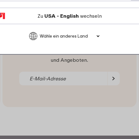
Zu
USA - English
wechseln
Bleib informiert!
Melde Dich jetzt für unseren Newsletter
an, randvoll mit Anregungen, Neuigkeiten
und Angeboten.