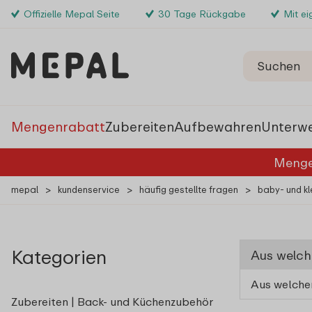
Offizielle Mepal Seite
30 Tage Rückgabe
Mit e
Mengenrabatt
Zubereiten
Aufbewahren
Unterw
Menge
mepal
>
kundenservice
>
häufig gestellte fragen
>
baby- und kl
Kategorien
Aus welch
Aus welche
Zubereiten | Back- und Küchenzubehör