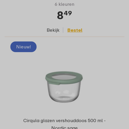
6 kleuren
8
49
Bekijk
Bestel
Nieuw!
Cirqula glazen vershouddoos 500 ml -
Nordic sage