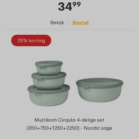
34
99
Bekijk
Bestel
25% korting
Multikom Cirqula 4-delige set
(350+750+1250+2250) - Nordic sage