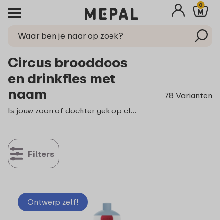
0
Circus brooddoos
en drinkfles met
naam
78 Varianten
Is jouw zoon of dochter gek op clowns of gewoon dol op de vrolijke sfeer van het circus? Dan zullen onze circus brooddozen en drinkflessen zeker een lach op je gezicht toveren! Met onze handige ontwerptool zijn ze ook nog eens heel makkelijk te voorzien van een persoonlijke touch.
Filters
Ontwerp zelf!