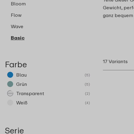
Bloom
Gewicht, per
Flow
ganz bequem i
Wave
Basic
17 Variants
Farbe
Blau
(5)
Grün
(5)
Transparent
(2)
Weiß
(4)
Serie