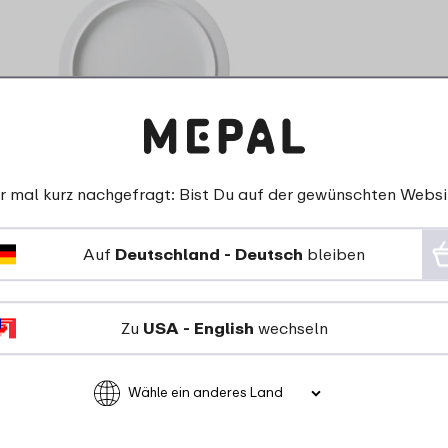
Frühstücksteller Basic P220 - weiß
r mal kurz nachgefragt: Bist Du auf der gewünschten Websi
Auf
Deutschland - Deutsch
bleiben
3 Farben
Zu
USA - English
wechseln
4
49
Details
Bestellen