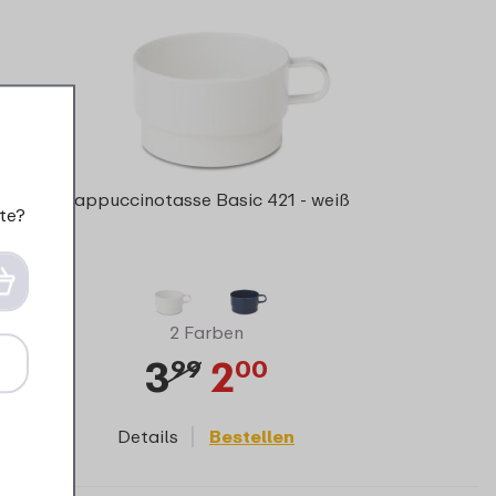
Cappuccinotasse Basic 421 - weiß
te?
2 Farben
3
2
99
00
Details
Bestellen