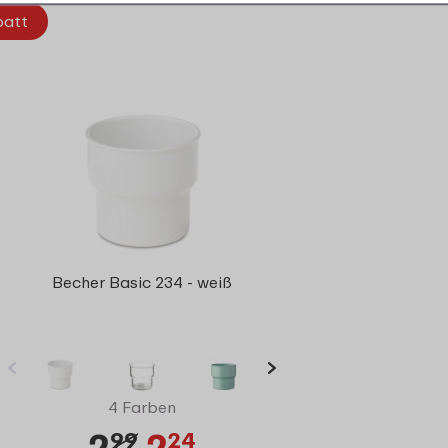
batt
Becher Basic 234 - weiß
4 Farben
2
2
99
24