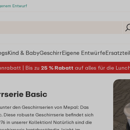
igenem Entwurf
egs
Kind & Baby
Geschirr
Eigene Entwürfe
Ersatztei
nrabatt | Bis zu
25 % Rabatt
auf alles für die Lun
rserie Basic
 unter den Geschirrserien von Mepal: Das
c. Diese robuste Geschirrserie befindet sich
976 in unserer Kollektion! Natürlich sind die
eschirrserie kratzbeständig, leicht im