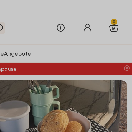
0
le
Angebote
chpause