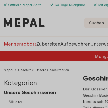
Offizielle Mepal Seite
30 Tage Rückgabe
Mit e
Mengenrabatt
Zubereiten
Aufbewahren
Unterw
Menge
Mepal
Geschirr
Unsere Geschirrserien
Geschir
Kategorien
Der Klassiker
Unsere Geschirrserien
Geschirr Basi
bereits seit 1
Silueta
Teile dieser G